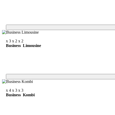
x 3
x 2
x 2
Business Limousine
x 4
x 3
x 3
Business Kombi