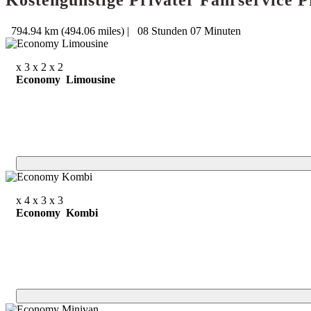
Kostengünstige Privater Fahrservice 
794.94 km (494.06 miles)
|
08 Stunden 07 Minuten
x 3
x 2
x 2
Economy Limousine
x 4
x 3
x 3
Economy Kombi