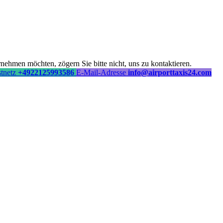
ehmen möchten, zögern Sie bitte nicht, uns zu kontaktieren.
stnetz
+4922125993586
E-Mail-Adresse
info@airporttaxis24.com