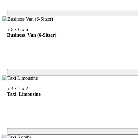
x 6
x 6
x 6
Business Van (6-Sitzer)
x 3
x 2
x 2
Taxi Limousine