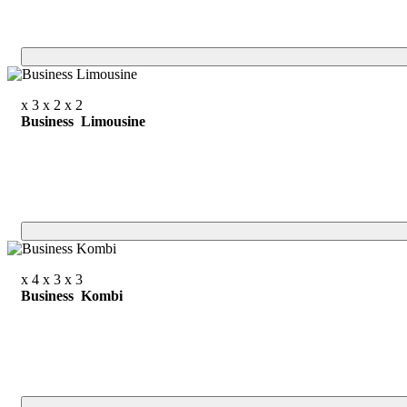
x 3
x 2
x 2
Business Limousine
x 4
x 3
x 3
Business Kombi