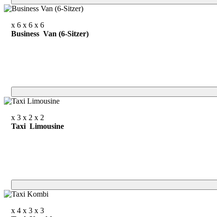
x 6
x 6
x 6
Business Van (6-Sitzer)
x 3
x 2
x 2
Taxi Limousine
x 4
x 3
x 3