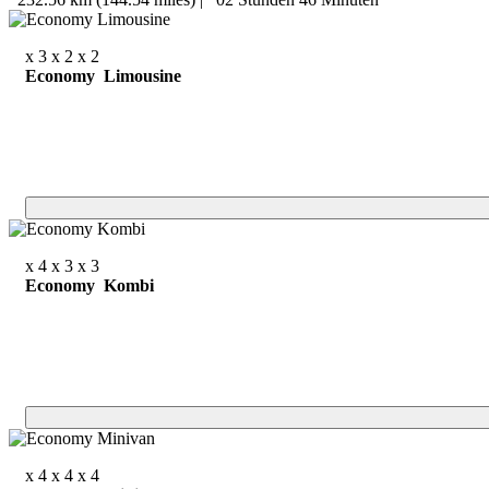
x 3
x 2
x 2
Economy Limousine
x 4
x 3
x 3
Economy Kombi
x 4
x 4
x 4