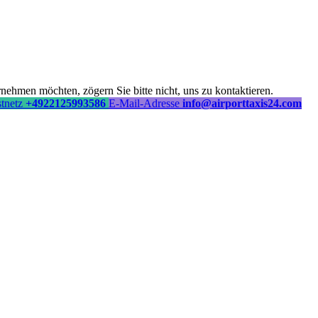
ehmen möchten, zögern Sie bitte nicht, uns zu kontaktieren.
stnetz
+4922125993586
E-Mail-Adresse
info@airporttaxis24.com