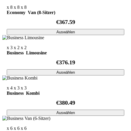
x 8
x 8
x 8
Economy Van (8-Sitzer)
€367.59
Auswählen
x 3
x 2
x 2
Business Limousine
€376.19
Auswählen
x 4
x 3
x 3
Business Kombi
€380.49
Auswählen
x 6
x 6
x 6