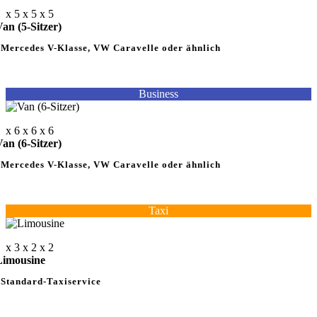
x 5
x 5
x 5
an (5-Sitzer)
Mercedes V-Klasse, VW Caravelle oder ähnlich
Business
x 6
x 6
x 6
an (6-Sitzer)
Mercedes V-Klasse, VW Caravelle oder ähnlich
Taxi
x 3
x 2
x 2
Limousine
Standard-Taxiservice