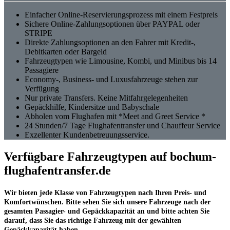
Einfacher Online-Reservierungsprozess mit einem Festpreis
Sichere Online-Zahlungsoptionen über PAYPAL oder
STRIPE
Direkte Zahlungsoptionen an den Fahrer mit Kredit-,
Debitkarten oder Bargeld
Fahrzeugtypen wie Limousine, Kombi, und Minibus bis 14
Passagiere
Economy-, Business- und Luxusfahrzeuge stehen zur
Verfügung
Nur private Transfers. Keine Mitfahrgelegenheiten
Gepäckhilfe, Kindersitze und Babyschale
Abholen vom Flughafen mit *Meet and Greet Service *
24 Stunden/7 Tage Flughafentransfer und Chauffeur Service
Exzellenter Kundenbetreuungsservice.
Verfügbare Fahrzeugtypen auf bochum-
flughafentransfer.de
Wir bieten jede Klasse von Fahrzeugtypen nach Ihren Preis- und
Komfortwünschen. Bitte sehen Sie sich unsere Fahrzeuge nach der
gesamten Passagier- und Gepäckkapazität an und bitte achten Sie
darauf, dass Sie das richtige Fahrzeug mit der gewählten
Gepäckkapazität haben.