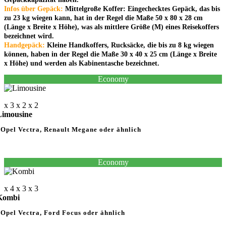
Infos über Gepäck:
Mittelgroße Koffer: Eingechecktes Gepäck, das bis
zu 23 kg wiegen kann, hat in der Regel die Maße 50 x 80 x 28 cm
(Länge x Breite x Höhe), was als mittlere Größe (M) eines Reisekoffers
bezeichnet wird.
Handgepäck:
Kleine Handkoffers, Rucksäcke, die bis zu 8 kg wiegen
können, haben in der Regel die Maße 30 x 40 x 25 cm (Länge x Breite
x Höhe) und werden als Kabinentasche bezeichnet.
Economy
x 3
x 2
x 2
Limousine
Opel Vectra, Renault Megane oder ähnlich
Economy
x 4
x 3
x 3
Kombi
Opel Vectra, Ford Focus oder ähnlich