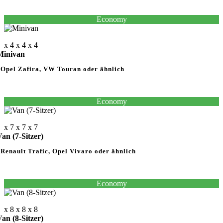
Economy
x 4
x 4
x 4
Minivan
Opel Zafira, VW Touran oder ähnlich
Economy
x 7
x 7
x 7
an (7-Sitzer)
enault Trafic, Opel Vivaro oder ähnlich
Economy
x 8
x 8
x 8
an (8-Sitzer)