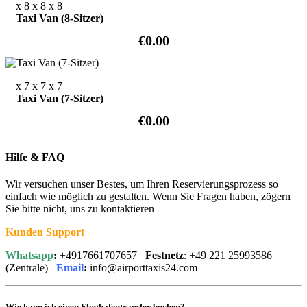
x 8
x 8
x 8
Taxi Van (8-Sitzer)
€0.00
x 7
x 7
x 7
Taxi Van (7-Sitzer)
€0.00
Hilfe & FAQ
Wir versuchen unser Bestes, um Ihren Reservierungsprozess so
einfach wie möglich zu gestalten. Wenn Sie Fragen haben, zögern
Sie bitte nicht, uns zu kontaktieren
Kunden Support
Whatsapp
:
+4917661707657
Festnetz
: +49 221 25993586
(Zentrale)
Email
:
info@airporttaxis24.com
Wie kann ich einen Flughafentransfer buchen?