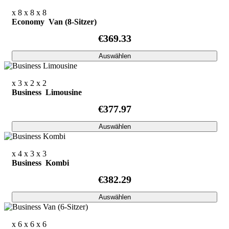
x 8
x 8
x 8
Economy Van (8-Sitzer)
€369.33
Auswählen
x 3
x 2
x 2
Business Limousine
€377.97
Auswählen
x 4
x 3
x 3
Business Kombi
€382.29
Auswählen
x 6
x 6
x 6