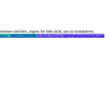
ehmen möchten, zögern Sie bitte nicht, uns zu kontaktieren.
stnetz
+4922125993586
E-Mail-Adresse
info@airporttaxis24.com