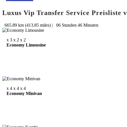
Luxus Vip Transfer Service Preislist
665.89 km (413.85 miles)
|
06 Stunden 46 Minuten
x 3
x 2
x 2
Economy Limousine
x 4
x 4
x 4
Economy Minivan