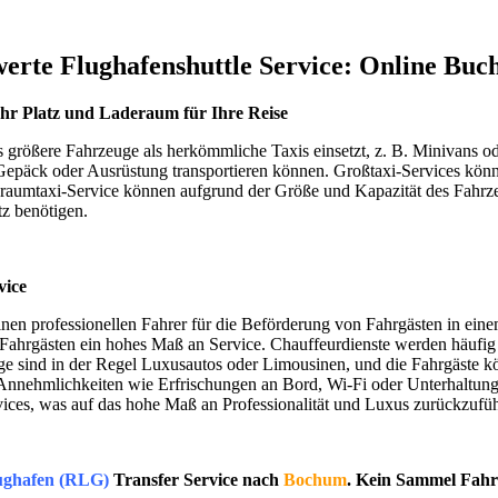
erte Flughafenshuttle Service: Online Buc
hr Platz und Laderaum für Ihre Reise
s größere Fahrzeuge als herkömmliche Taxis einsetzt, z. B. Minivans od
päck oder Ausrüstung transportieren können. Großtaxi-Services könne
raumtaxi-Service können aufgrund der Größe und Kapazität des Fahrzeu
tz benötigen.
vice
inen professionellen Fahrer für die Beförderung von Fahrgästen in einem
n Fahrgästen ein hohes Maß an Service. Chauffeurdienste werden häufig
uge sind in der Regel Luxusautos oder Limousinen, und die Fahrgäste
nnehmlichkeiten wie Erfrischungen an Bord, Wi-Fi oder Unterhaltungss
ices, was auf das hohe Maß an Professionalität und Luxus zurückzuführ
ughafen (RLG)
Transfer Service nach
Bochum
. Kein Sammel Fahr