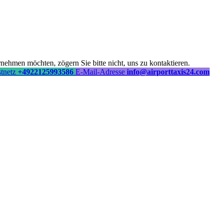
ehmen möchten, zögern Sie bitte nicht, uns zu kontaktieren.
stnetz
+4922125993586
E-Mail-Adresse
info@airporttaxis24.com