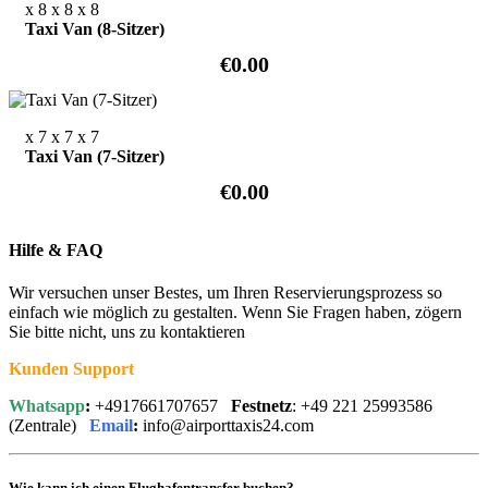
x 8
x 8
x 8
Taxi Van (8-Sitzer)
€0.00
x 7
x 7
x 7
Taxi Van (7-Sitzer)
€0.00
Hilfe & FAQ
Wir versuchen unser Bestes, um Ihren Reservierungsprozess so
einfach wie möglich zu gestalten. Wenn Sie Fragen haben, zögern
Sie bitte nicht, uns zu kontaktieren
Kunden Support
Whatsapp
:
+4917661707657
Festnetz
: +49 221 25993586
(Zentrale)
Email
:
info@airporttaxis24.com
Wie kann ich einen Flughafentransfer buchen?