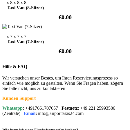
x 8
x 8
x 8
Taxi Van (8-Sitzer)
€0.00
x 7
x 7
x 7
Taxi Van (7-Sitzer)
€0.00
Hilfe & FAQ
Wir versuchen unser Bestes, um Ihren Reservierungsprozess so
einfach wie möglich zu gestalten. Wenn Sie Fragen haben, zögern
Sie bitte nicht, uns zu kontaktieren
Kunden Support
Whatsapp
:
+4917661707657
Festnetz
: +49 221 25993586
(Zentrale)
Email
:
info@airporttaxis24.com
Wie kann ich einen Flughafentransfer buchen?