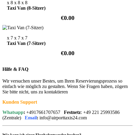
x 8
x 8
x 8
Taxi Van (8-Sitzer)
€0.00
x 7
x 7
x 7
Taxi Van (7-Sitzer)
€0.00
Hilfe & FAQ
Wir versuchen unser Bestes, um Ihren Reservierungsprozess so
einfach wie möglich zu gestalten. Wenn Sie Fragen haben, zögern
Sie bitte nicht, uns zu kontaktieren
Kunden Support
Whatsapp
:
+4917661707657
Festnetz
: +49 221 25993586
(Zentrale)
Email
:
info@airporttaxis24.com
Wie kann ich einen Flughafentransfer buchen?