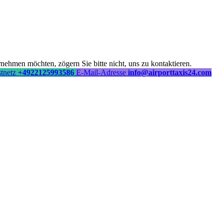
ehmen möchten, zögern Sie bitte nicht, uns zu kontaktieren.
stnetz
+4922125993586
E-Mail-Adresse
info@airporttaxis24.com