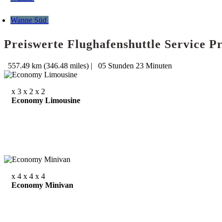
Wanne Süd
Preiswerte Flughafenshuttle Service 
557.49 km (346.48 miles)
|
05 Stunden 23 Minuten
x 3
x 2
x 2
Economy Limousine
x 4
x 4
x 4
Economy Minivan