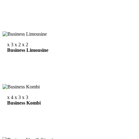
x 3
x 2
x 2
Business Limousine
x 4
x 3
x 3
Business Kombi