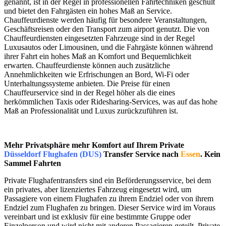
genannt, ist in der Regel in professionellen Fahrtechniken geschult
und bietet den Fahrgästen ein hohes Maß an Service.
Chauffeurdienste werden häufig für besondere Veranstaltungen,
Geschäftsreisen oder den Transport zum airport genutzt. Die von
Chauffeurdiensten eingesetzten Fahrzeuge sind in der Regel
Luxusautos oder Limousinen, und die Fahrgäste können während
ihrer Fahrt ein hohes Maß an Komfort und Bequemlichkeit
erwarten. Chauffeurdienste können auch zusätzliche
Annehmlichkeiten wie Erfrischungen an Bord, Wi-Fi oder
Unterhaltungssysteme anbieten. Die Preise für einen
Chauffeurservice sind in der Regel höher als die eines
herkömmlichen Taxis oder Ridesharing-Services, was auf das hohe
Maß an Professionalität und Luxus zurückzuführen ist.
Mehr Privatsphäre mehr Komfort auf Ihrem Private
Düsseldorf Flughafen (DUS)
Transfer Service nach
Essen
. Kein
Sammel Fahrten
Private Flughafentransfers sind ein Beförderungsservice, bei dem
ein privates, aber lizenziertes Fahrzeug eingesetzt wird, um
Passagiere von einem Flughafen zu ihrem Endziel oder von ihrem
Endziel zum Flughafen zu bringen. Dieser Service wird im Voraus
vereinbart und ist exklusiv für eine bestimmte Gruppe oder
Einzelperson und wird nicht mit anderen Passagieren geteilt. Private