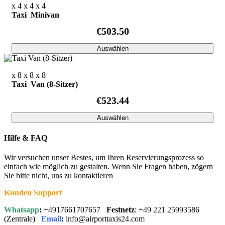
x 4
x 4
x 4
Taxi Minivan
€503.50
Auswählen
x 8
x 8
x 8
Taxi Van (8-Sitzer)
€523.44
Auswählen
Hilfe & FAQ
Wir versuchen unser Bestes, um Ihren Reservierungsprozess so
einfach wie möglich zu gestalten. Wenn Sie Fragen haben, zögern
Sie bitte nicht, uns zu kontaktieren
Kunden Support
Whatsapp
:
+4917661707657
Festnetz
: +49 221 25993586
(Zentrale)
Email
:
info@airporttaxis24.com