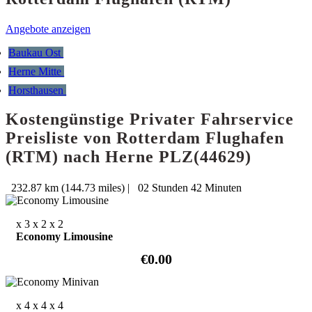
Angebote anzeigen
Baukau Ost
Herne Mitte
Horsthausen
Kostengünstige Privater Fahrservice
Preisliste von Rotterdam Flughafen
(RTM) nach Herne PLZ(44629)
232.87 km (144.73 miles)
|
02 Stunden 42 Minuten
x 3
x 2
x 2
Economy Limousine
€0.00
x 4
x 4
x 4