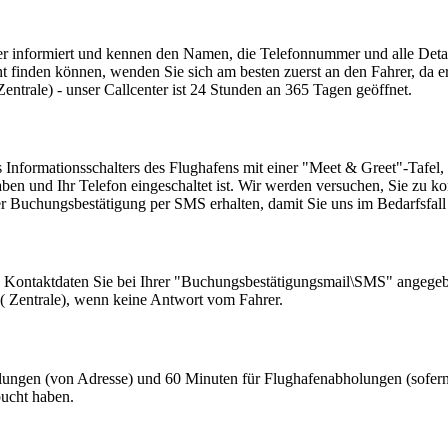
r informiert und kennen den Namen, die Telefonnummer und alle Details 
finden können, wenden Sie sich am besten zuerst an den Fahrer, da er
trale) - unser Callcenter ist 24 Stunden an 365 Tagen geöffnet.
Informationsschalters des Flughafens mit einer "Meet & Greet"-Tafel, a
n und Ihr Telefon eingeschaltet ist. Wir werden versuchen, Sie zu kont
rer Buchungsbestätigung per SMS erhalten, damit Sie uns im Bedarfsfal
en Kontaktdaten Sie bei Ihrer "Buchungsbestätigungsmail\SMS" angegebe
( Zentrale), wenn keine Antwort vom Fahrer.
holungen (von Adresse) und 60 Minuten für Flughafenabholungen (sofe
bucht haben.