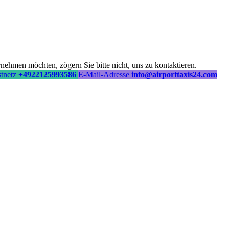
ehmen möchten, zögern Sie bitte nicht, uns zu kontaktieren.
stnetz
+4922125993586
E-Mail-Adresse
info@airporttaxis24.com