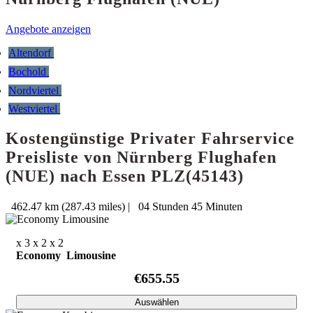
Angebote anzeigen
Altendorf
Bochold
Nordviertel
Westviertel
Kostengünstige Privater Fahrservice
Preisliste von Nürnberg Flughafen
(NUE) nach Essen PLZ(45143)
462.47 km (287.43 miles)
|
04 Stunden 45 Minuten
x 3
x 2
x 2
Economy Limousine
€655.55
Auswählen