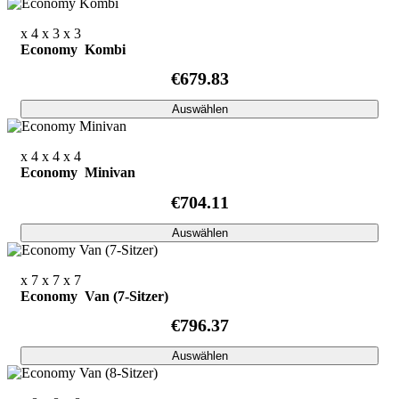
x 4
x 3
x 3
Economy Kombi
€679.83
Auswählen
x 4
x 4
x 4
Economy Minivan
€704.11
Auswählen
x 7
x 7
x 7
Economy Van (7-Sitzer)
€796.37
Auswählen