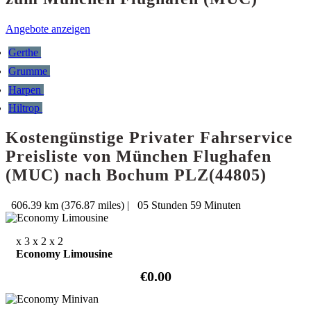
Angebote anzeigen
Gerthe
Grumme
Harpen
Hiltrop
Kostengünstige Privater Fahrservice
Preisliste von München Flughafen
(MUC) nach Bochum PLZ(44805)
606.39 km (376.87 miles)
|
05 Stunden 59 Minuten
x 3
x 2
x 2
Economy Limousine
€0.00