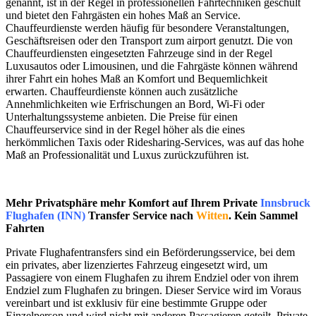
genannt, ist in der Regel in professionellen Fahrtechniken geschult
und bietet den Fahrgästen ein hohes Maß an Service.
Chauffeurdienste werden häufig für besondere Veranstaltungen,
Geschäftsreisen oder den Transport zum airport genutzt. Die von
Chauffeurdiensten eingesetzten Fahrzeuge sind in der Regel
Luxusautos oder Limousinen, und die Fahrgäste können während
ihrer Fahrt ein hohes Maß an Komfort und Bequemlichkeit
erwarten. Chauffeurdienste können auch zusätzliche
Annehmlichkeiten wie Erfrischungen an Bord, Wi-Fi oder
Unterhaltungssysteme anbieten. Die Preise für einen
Chauffeurservice sind in der Regel höher als die eines
herkömmlichen Taxis oder Ridesharing-Services, was auf das hohe
Maß an Professionalität und Luxus zurückzuführen ist.
Mehr Privatsphäre mehr Komfort auf Ihrem Private
Innsbruck
Flughafen (INN)
Transfer Service nach
Witten
. Kein Sammel
Fahrten
Private Flughafentransfers sind ein Beförderungsservice, bei dem
ein privates, aber lizenziertes Fahrzeug eingesetzt wird, um
Passagiere von einem Flughafen zu ihrem Endziel oder von ihrem
Endziel zum Flughafen zu bringen. Dieser Service wird im Voraus
vereinbart und ist exklusiv für eine bestimmte Gruppe oder
Einzelperson und wird nicht mit anderen Passagieren geteilt. Private