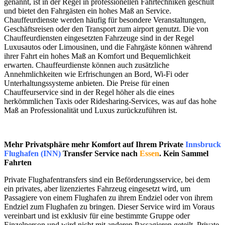
genannt, ist in der Regel in professionellen Fahrtechniken geschult
und bietet den Fahrgästen ein hohes Maß an Service.
Chauffeurdienste werden häufig für besondere Veranstaltungen,
Geschäftsreisen oder den Transport zum airport genutzt. Die von
Chauffeurdiensten eingesetzten Fahrzeuge sind in der Regel
Luxusautos oder Limousinen, und die Fahrgäste können während
ihrer Fahrt ein hohes Maß an Komfort und Bequemlichkeit
erwarten. Chauffeurdienste können auch zusätzliche
Annehmlichkeiten wie Erfrischungen an Bord, Wi-Fi oder
Unterhaltungssysteme anbieten. Die Preise für einen
Chauffeurservice sind in der Regel höher als die eines
herkömmlichen Taxis oder Ridesharing-Services, was auf das hohe
Maß an Professionalität und Luxus zurückzuführen ist.
Mehr Privatsphäre mehr Komfort auf Ihrem Private
Innsbruck
Flughafen (INN)
Transfer Service nach
Essen
. Kein Sammel
Fahrten
Private Flughafentransfers sind ein Beförderungsservice, bei dem
ein privates, aber lizenziertes Fahrzeug eingesetzt wird, um
Passagiere von einem Flughafen zu ihrem Endziel oder von ihrem
Endziel zum Flughafen zu bringen. Dieser Service wird im Voraus
vereinbart und ist exklusiv für eine bestimmte Gruppe oder
Einzelperson und wird nicht mit anderen Passagieren geteilt. Private