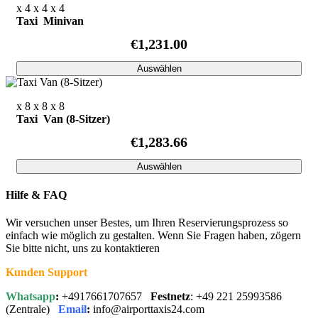
x 4
x 4
x 4
Taxi Minivan
€1,231.00
Auswählen
x 8
x 8
x 8
Taxi Van (8-Sitzer)
€1,283.66
Auswählen
Hilfe & FAQ
Wir versuchen unser Bestes, um Ihren Reservierungsprozess so
einfach wie möglich zu gestalten. Wenn Sie Fragen haben, zögern
Sie bitte nicht, uns zu kontaktieren
Kunden Support
Whatsapp
:
+4917661707657
Festnetz
: +49 221 25993586
(Zentrale)
Email
:
info@airporttaxis24.com