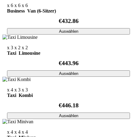
x 6
x 6
x 6
Business Van (6-Sitzer)
€432.86
Auswählen
x 3
x 2
x 2
Taxi Limousine
€443.96
Auswählen
x 4
x 3
x 3
Taxi Kombi
€446.18
Auswählen
x 4
x 4
x 4