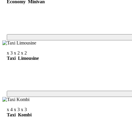
Economy Minivan
x 3
x 2
x 2
Taxi Limousine
x 4
x 3
x 3
Taxi Kombi