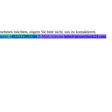
ehmen möchten, zögern Sie bitte nicht, uns zu kontaktieren.
stnetz
+4922125993586
E-Mail-Adresse
info@airporttaxis24.com