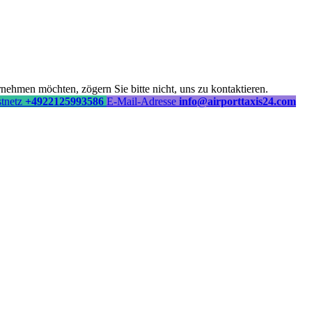
ehmen möchten, zögern Sie bitte nicht, uns zu kontaktieren.
stnetz
+4922125993586
E-Mail-Adresse
info@airporttaxis24.com