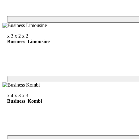
x 3
x 2
x 2
Business Limousine
x 4
x 3
x 3
Business Kombi