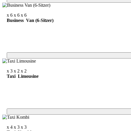
x 6
x 6
x 6
Business Van (6-Sitzer)
x 3
x 2
x 2
Taxi Limousine
x 4
x 3
x 3