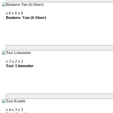
x 6
x 6
x 6
Business Van (6-Sitzer)
x 3
x 2
x 2
Taxi Limousine
x 4
x 3
x 3