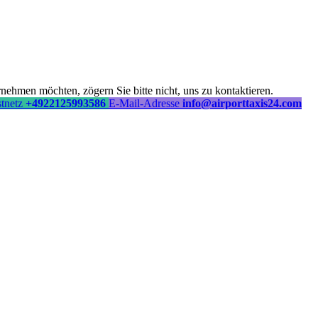
ehmen möchten, zögern Sie bitte nicht, uns zu kontaktieren.
stnetz
+4922125993586
E-Mail-Adresse
info@airporttaxis24.com