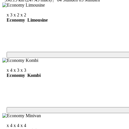
x 3
x 2
x 2
Economy Limousine
x 4
x 3
x 3
Economy Kombi
x 4
x 4
x 4