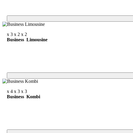
x 3
x 2
x 2
Business Limousine
x 4
x 3
x 3
Business Kombi