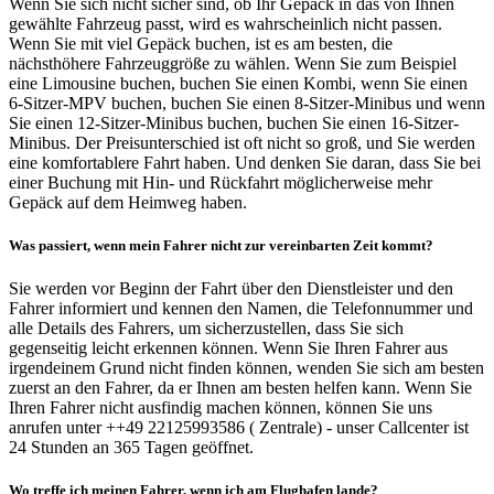
Wenn Sie sich nicht sicher sind, ob Ihr Gepäck in das von Ihnen
gewählte Fahrzeug passt, wird es wahrscheinlich nicht passen.
Wenn Sie mit viel Gepäck buchen, ist es am besten, die
nächsthöhere Fahrzeuggröße zu wählen. Wenn Sie zum Beispiel
eine Limousine buchen, buchen Sie einen Kombi, wenn Sie einen
6-Sitzer-MPV buchen, buchen Sie einen 8-Sitzer-Minibus und wenn
Sie einen 12-Sitzer-Minibus buchen, buchen Sie einen 16-Sitzer-
Minibus. Der Preisunterschied ist oft nicht so groß, und Sie werden
eine komfortablere Fahrt haben. Und denken Sie daran, dass Sie bei
einer Buchung mit Hin- und Rückfahrt möglicherweise mehr
Gepäck auf dem Heimweg haben.
Was passiert, wenn mein Fahrer nicht zur vereinbarten Zeit kommt?
Sie werden vor Beginn der Fahrt über den Dienstleister und den
Fahrer informiert und kennen den Namen, die Telefonnummer und
alle Details des Fahrers, um sicherzustellen, dass Sie sich
gegenseitig leicht erkennen können. Wenn Sie Ihren Fahrer aus
irgendeinem Grund nicht finden können, wenden Sie sich am besten
zuerst an den Fahrer, da er Ihnen am besten helfen kann. Wenn Sie
Ihren Fahrer nicht ausfindig machen können, können Sie uns
anrufen unter ++49 22125993586 ( Zentrale) - unser Callcenter ist
24 Stunden an 365 Tagen geöffnet.
Wo treffe ich meinen Fahrer, wenn ich am Flughafen lande?