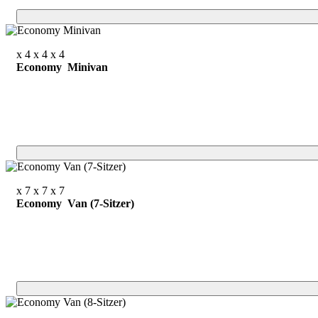
x 4
x 4
x 4
Economy Minivan
x 7
x 7
x 7
Economy Van (7-Sitzer)