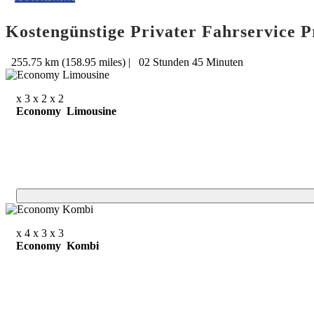
Kostengünstige Privater Fahrservice P
255.75 km (158.95 miles)
|
02 Stunden 45 Minuten
x 3
x 2
x 2
Economy Limousine
x 4
x 3
x 3
Economy Kombi