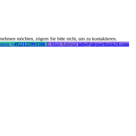
ehmen möchten, zögern Sie bitte nicht, uns zu kontaktieren.
stnetz
+4922125993586
E-Mail-Adresse
info@airporttaxis24.com