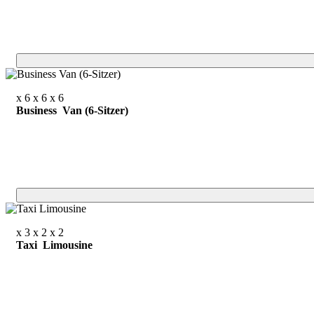
x 6
x 6
x 6
Business Van (6-Sitzer)
x 3
x 2
x 2
Taxi Limousine