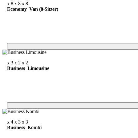
x 8
x 8
x 8
Economy Van (8-Sitzer)
x 3
x 2
x 2
Business Limousine
x 4
x 3
x 3
Business Kombi