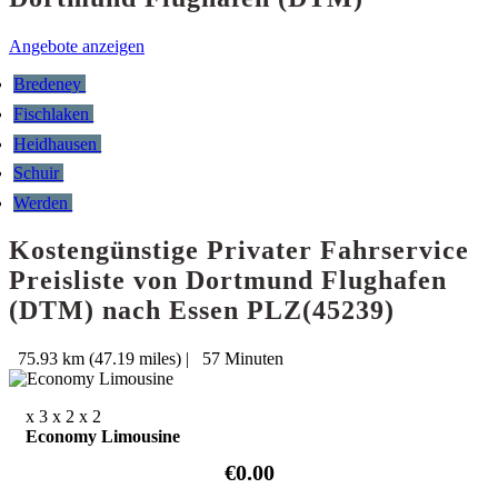
Angebote anzeigen
Bredeney
Fischlaken
Heidhausen
Schuir
Werden
Kostengünstige Privater Fahrservice
Preisliste von Dortmund Flughafen
(DTM) nach Essen PLZ(45239)
75.93 km (47.19 miles)
|
57 Minuten
x 3
x 2
x 2
Economy Limousine
€0.00