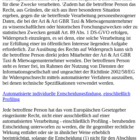
für diese Zwecke verarbeiten. \Zudem hat die betroffene Person das
Recht, aus Gründen, die sich aus ihrer besonderen Situation
ergeben, gegen die sie betreffende Verarbeitung personenbezogener
Daten, die bei der Ari & Ari GBR Taxi & Mietwagenunternehmer
zu wissenschaftlichen oder historischen Forschungszwecken oder zu
statistischen Zwecken gemäß Art. 89 Abs. 1 DS-GVO erfolgen,
Widerspruch einzulegen, es sei denn, eine solche Verarbeitung ist
zur Erfüllung einer im öffentlichen Interesse liegenden Aufgabe
erforderlich. Zur Ausübung des Rechts auf Widerspruch kann sich
die betroffene Person direkt jeden Mitarbeiter der Ari & Ari GBR
Taxi & Mietwagenunternehmer wenden. Der betroffenen Person
steht es ferner frei, im Rahmen der Nutzung von Diensten der
Informationsgesellschaft und ungeachtet der Richtlinie 2002/58/EG
ihr Widerspruchsrecht mittels automatisierter Verfahren auszuüben,
bei denen technische Spezifikationen verwendet werden.
Automatisierte individuelle Entscheidungsfindung, einschließlich
Profiling
Jede betroffene Person hat das vom Europäischen Gesetzgeber
eingeräumte Recht, nicht einer ausschließlich auf einer
automatisierten Verarbeitung - einschließlich Profiling - beruhenden
Entscheidung unterworfen zu werden, die ihr gegenüber rechtliche
Wirkung entfaltet oder sie in ähnlicher Weise erheblich
beeinträchtigt, solange die Entscheidung (1) nicht für den Abschluss