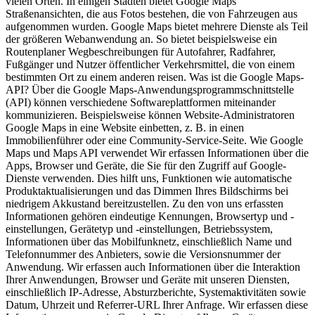
vielen Orten. In einigen Städten bietet Google Maps
Straßenansichten, die aus Fotos bestehen, die von Fahrzeugen aus
aufgenommen wurden. Google Maps bietet mehrere Dienste als Teil
der größeren Webanwendung an. So bietet beispielsweise ein
Routenplaner Wegbeschreibungen für Autofahrer, Radfahrer,
Fußgänger und Nutzer öffentlicher Verkehrsmittel, die von einem
bestimmten Ort zu einem anderen reisen. Was ist die Google Maps-
API? Über die Google Maps-Anwendungsprogrammschnittstelle
(API) können verschiedene Softwareplattformen miteinander
kommunizieren. Beispielsweise können Website-Administratoren
Google Maps in eine Website einbetten, z. B. in einen
Immobilienführer oder eine Community-Service-Seite. Wie Google
Maps und Maps API verwendet Wir erfassen Informationen über die
Apps, Browser und Geräte, die Sie für den Zugriff auf Google-
Dienste verwenden. Dies hilft uns, Funktionen wie automatische
Produktaktualisierungen und das Dimmen Ihres Bildschirms bei
niedrigem Akkustand bereitzustellen. Zu den von uns erfassten
Informationen gehören eindeutige Kennungen, Browsertyp und -
einstellungen, Gerätetyp und -einstellungen, Betriebssystem,
Informationen über das Mobilfunknetz, einschließlich Name und
Telefonnummer des Anbieters, sowie die Versionsnummer der
Anwendung. Wir erfassen auch Informationen über die Interaktion
Ihrer Anwendungen, Browser und Geräte mit unseren Diensten,
einschließlich IP-Adresse, Absturzberichte, Systemaktivitäten sowie
Datum, Uhrzeit und Referrer-URL Ihrer Anfrage. Wir erfassen diese