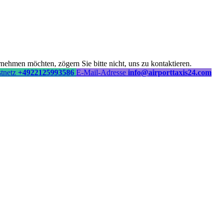
ehmen möchten, zögern Sie bitte nicht, uns zu kontaktieren.
stnetz
+4922125993586
E-Mail-Adresse
info@airporttaxis24.com