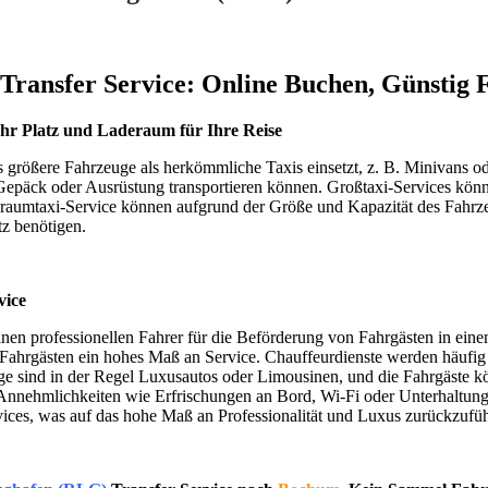
Transfer Service: Online Buchen, Günstig 
hr Platz und Laderaum für Ihre Reise
s größere Fahrzeuge als herkömmliche Taxis einsetzt, z. B. Minivans od
päck oder Ausrüstung transportieren können. Großtaxi-Services könne
raumtaxi-Service können aufgrund der Größe und Kapazität des Fahrzeu
tz benötigen.
vice
inen professionellen Fahrer für die Beförderung von Fahrgästen in einem
n Fahrgästen ein hohes Maß an Service. Chauffeurdienste werden häufig
uge sind in der Regel Luxusautos oder Limousinen, und die Fahrgäste
nnehmlichkeiten wie Erfrischungen an Bord, Wi-Fi oder Unterhaltungss
ices, was auf das hohe Maß an Professionalität und Luxus zurückzuführ