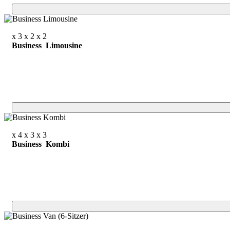
x 3
x 2
x 2
Business Limousine
x 4
x 3
x 3
Business Kombi