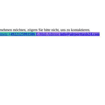
ehmen möchten, zögern Sie bitte nicht, uns zu kontaktieren.
stnetz
+4922125993586
E-Mail-Adresse
info@airporttaxis24.com