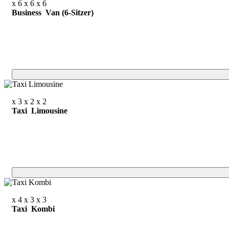
x 6
x 6
x 6
Business Van (6-Sitzer)
x 3
x 2
x 2
Taxi Limousine
x 4
x 3
x 3
Taxi Kombi