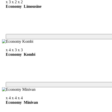
x 3
x 2
x 2
Economy Limousine
x 4
x 3
x 3
Economy Kombi
x 4
x 4
x 4
Economy Minivan