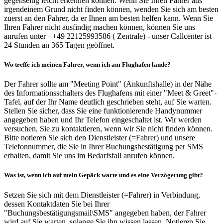
gegenseitig leicht erkennen können. Wenn Sie Ihren Fahrer aus
irgendeinem Grund nicht finden können, wenden Sie sich am besten
zuerst an den Fahrer, da er Ihnen am besten helfen kann. Wenn Sie
Ihren Fahrer nicht ausfindig machen können, können Sie uns
anrufen unter ++49 22125993586 ( Zentrale) - unser Callcenter ist
24 Stunden an 365 Tagen geöffnet.
Wo treffe ich meinen Fahrer, wenn ich am Flughafen lande?
Der Fahrer sollte am "Meeting Point" (Ankunftshalle) in der Nähe
des Informationsschalters des Flughafens mit einer "Meet & Greet"-
Tafel, auf der Ihr Name deutlich geschrieben steht, auf Sie warten.
Stellen Sie sicher, dass Sie eine funktionierende Handynummer
angegeben haben und Ihr Telefon eingeschaltet ist. Wir werden
versuchen, Sie zu kontaktieren, wenn wir Sie nicht finden können.
Bitte notieren Sie sich den Dienstleister (=Fahrer) und unsere
Telefonnummer, die Sie in Ihrer Buchungsbestätigung per SMS
erhalten, damit Sie uns im Bedarfsfall anrufen können.
Was ist, wenn ich auf mein Gepäck warte und es eine Verzögerung gibt?
Setzen Sie sich mit dem Dienstleister (=Fahrer) in Verbindung,
dessen Kontaktdaten Sie bei Ihrer
"Buchungsbestätigungsmail\SMS" angegeben haben, der Fahrer
wird auf Sie warten, solange Sie ihn wissen lassen. Notieren Sie