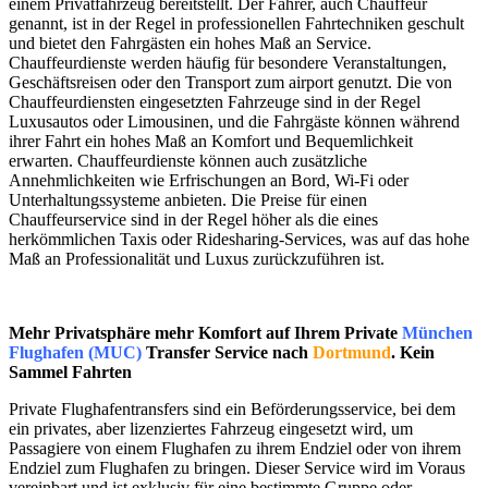
einem Privatfahrzeug bereitstellt. Der Fahrer, auch Chauffeur
genannt, ist in der Regel in professionellen Fahrtechniken geschult
und bietet den Fahrgästen ein hohes Maß an Service.
Chauffeurdienste werden häufig für besondere Veranstaltungen,
Geschäftsreisen oder den Transport zum airport genutzt. Die von
Chauffeurdiensten eingesetzten Fahrzeuge sind in der Regel
Luxusautos oder Limousinen, und die Fahrgäste können während
ihrer Fahrt ein hohes Maß an Komfort und Bequemlichkeit
erwarten. Chauffeurdienste können auch zusätzliche
Annehmlichkeiten wie Erfrischungen an Bord, Wi-Fi oder
Unterhaltungssysteme anbieten. Die Preise für einen
Chauffeurservice sind in der Regel höher als die eines
herkömmlichen Taxis oder Ridesharing-Services, was auf das hohe
Maß an Professionalität und Luxus zurückzuführen ist.
Mehr Privatsphäre mehr Komfort auf Ihrem Private
München
Flughafen (MUC)
Transfer Service nach
Dortmund
. Kein
Sammel Fahrten
Private Flughafentransfers sind ein Beförderungsservice, bei dem
ein privates, aber lizenziertes Fahrzeug eingesetzt wird, um
Passagiere von einem Flughafen zu ihrem Endziel oder von ihrem
Endziel zum Flughafen zu bringen. Dieser Service wird im Voraus
vereinbart und ist exklusiv für eine bestimmte Gruppe oder