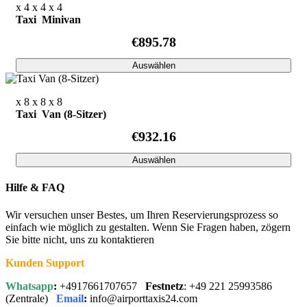
x 4
x 4
x 4
Taxi Minivan
€895.78
Auswählen
x 8
x 8
x 8
Taxi Van (8-Sitzer)
€932.16
Auswählen
Hilfe & FAQ
Wir versuchen unser Bestes, um Ihren Reservierungsprozess so
einfach wie möglich zu gestalten. Wenn Sie Fragen haben, zögern
Sie bitte nicht, uns zu kontaktieren
Kunden Support
Whatsapp
:
+4917661707657
Festnetz
: +49 221 25993586
(Zentrale)
Email
:
info@airporttaxis24.com