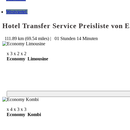
Westviertel
Hotel Transfer Service Preisliste vo
111.89 km (69.54 miles)
|
01 Stunden 14 Minuten
x 3
x 2
x 2
Economy Limousine
x 4
x 3
x 3
Economy Kombi