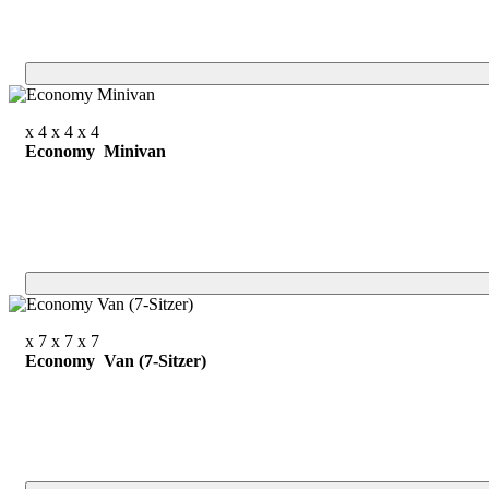
x 4
x 4
x 4
Economy Minivan
x 7
x 7
x 7
Economy Van (7-Sitzer)