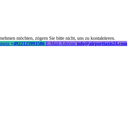
ehmen möchten, zögern Sie bitte nicht, uns zu kontaktieren.
stnetz
+4922125993586
E-Mail-Adresse
info@airporttaxis24.com