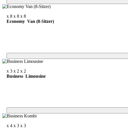
x 8
x 8
x 8
Economy Van (8-Sitzer)
x 3
x 2
x 2
Business Limousine
x 4
x 3
x 3