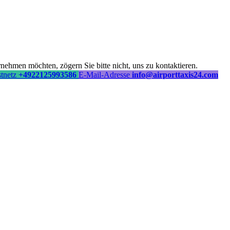
ehmen möchten, zögern Sie bitte nicht, uns zu kontaktieren.
stnetz
+4922125993586
E-Mail-Adresse
info@airporttaxis24.com