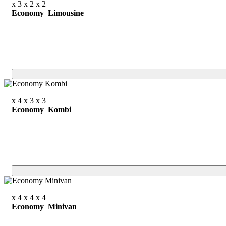
x 3
x 2
x 2
Economy Limousine
x 4
x 3
x 3
Economy Kombi
x 4
x 4
x 4
Economy Minivan