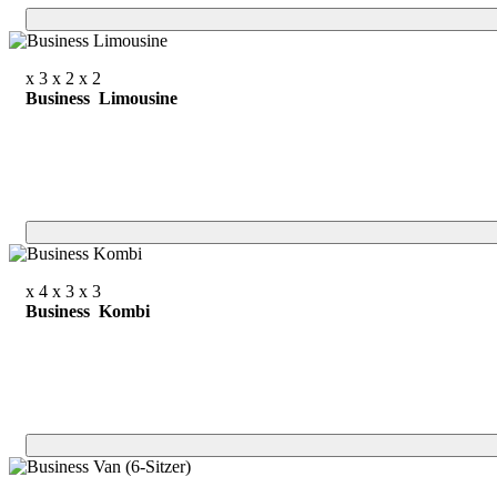
x 3
x 2
x 2
Business Limousine
x 4
x 3
x 3
Business Kombi