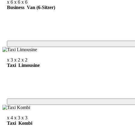
x 6
x 6
x 6
Business Van (6-Sitzer)
x 3
x 2
x 2
Taxi Limousine
x 4
x 3
x 3
Taxi Kombi