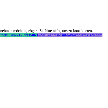
ehmen möchten, zögern Sie bitte nicht, uns zu kontaktieren.
stnetz
+4922125993586
E-Mail-Adresse
info@airporttaxis24.com