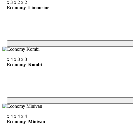
x 3
x 2
x 2
Economy Limousine
x 4
x 3
x 3
Economy Kombi
x 4
x 4
x 4
Economy Minivan