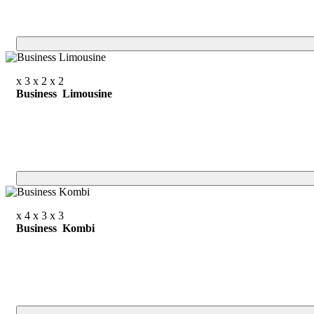
x 3
x 2
x 2
Business Limousine
x 4
x 3
x 3
Business Kombi