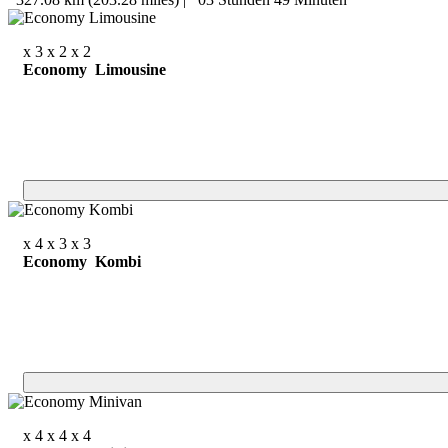
x 3
x 2
x 2
Economy Limousine
x 4
x 3
x 3
Economy Kombi
x 4
x 4
x 4