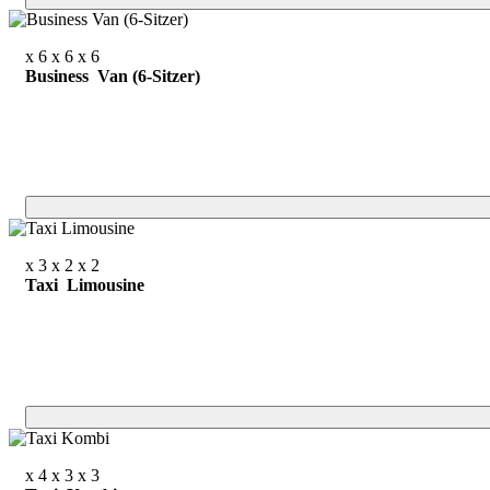
x 6
x 6
x 6
Business Van (6-Sitzer)
x 3
x 2
x 2
Taxi Limousine
x 4
x 3
x 3