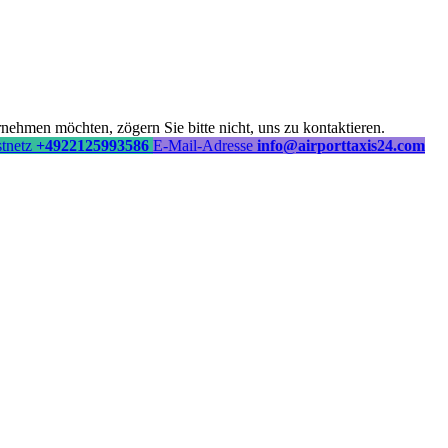
ehmen möchten, zögern Sie bitte nicht, uns zu kontaktieren.
stnetz
+4922125993586
E-Mail-Adresse
info@airporttaxis24.com