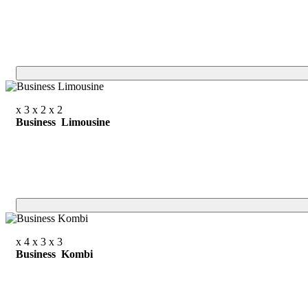
x 3
x 2
x 2
Business Limousine
x 4
x 3
x 3
Business Kombi