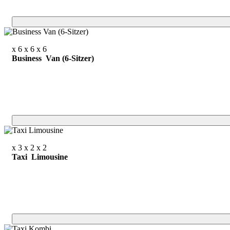
x 6
x 6
x 6
Business Van (6-Sitzer)
x 3
x 2
x 2
Taxi Limousine