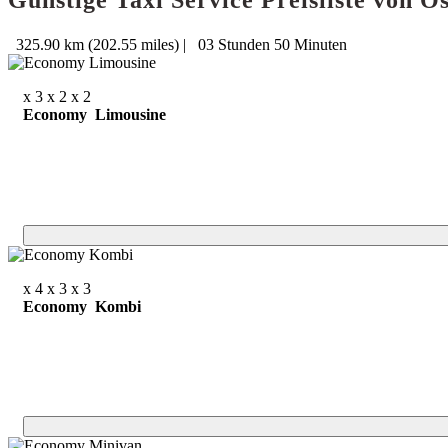
Günstige Taxi Service Preisliste von 
325.90 km (202.55 miles)
|
03 Stunden 50 Minuten
x 3
x 2
x 2
Economy Limousine
x 4
x 3
x 3
Economy Kombi