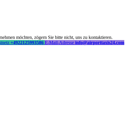
ehmen möchten, zögern Sie bitte nicht, uns zu kontaktieren.
stnetz
+4922125993586
E-Mail-Adresse
info@airporttaxis24.com