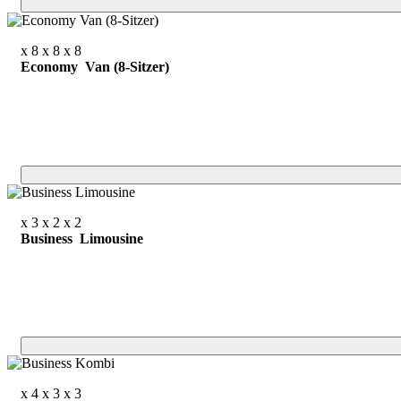
x 8
x 8
x 8
Economy Van (8-Sitzer)
x 3
x 2
x 2
Business Limousine
x 4
x 3
x 3