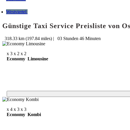
Westviertel
Günstige Taxi Service Preisliste von 
318.33 km (197.84 miles)
|
03 Stunden 46 Minuten
x 3
x 2
x 2
Economy Limousine
x 4
x 3
x 3
Economy Kombi