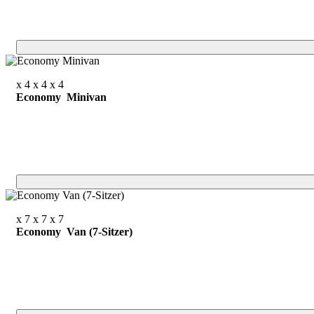
x 4
x 4
x 4
Economy Minivan
x 7
x 7
x 7
Economy Van (7-Sitzer)