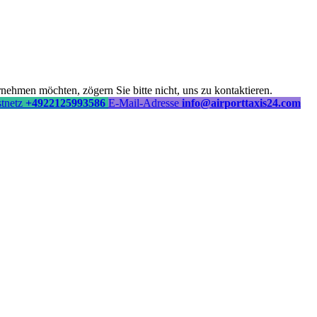
ehmen möchten, zögern Sie bitte nicht, uns zu kontaktieren.
stnetz
+4922125993586
E-Mail-Adresse
info@airporttaxis24.com