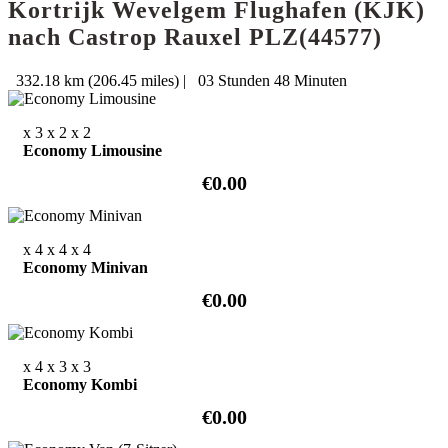
Kortrijk Wevelgem Flughafen (KJK)
nach Castrop Rauxel PLZ(44577)
332.18 km (206.45 miles)
|
03 Stunden 48 Minuten
x 3
x 2
x 2
Economy Limousine
€0.00
x 4
x 4
x 4
Economy Minivan
€0.00
x 4
x 3
x 3
Economy Kombi
€0.00