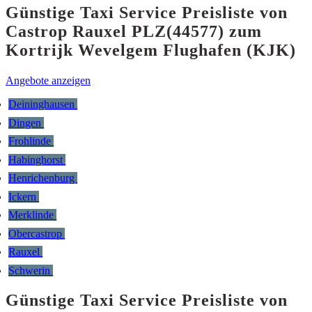
Günstige Taxi Service Preisliste von
Castrop Rauxel PLZ(44577) zum
Kortrijk Wevelgem Flughafen (KJK)
Angebote anzeigen
Deininghausen
Dingen
Frohlinde
Habinghorst
Henrichenburg
Ickern
Merklinde
Obercastrop
Rauxel
Schwerin
Günstige Taxi Service Preisliste von