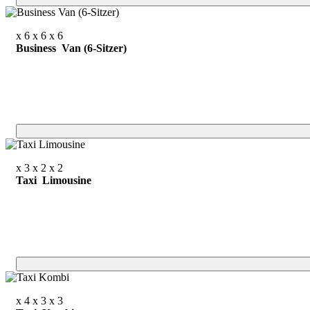
x 6
x 6
x 6
Business Van (6-Sitzer)
x 3
x 2
x 2
Taxi Limousine
x 4
x 3
x 3