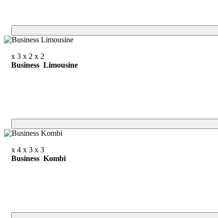
x 3
x 2
x 2
Business Limousine
x 4
x 3
x 3
Business Kombi