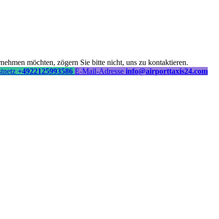
ehmen möchten, zögern Sie bitte nicht, uns zu kontaktieren.
stnetz
+4922125993586
E-Mail-Adresse
info@airporttaxis24.com