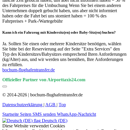
falsche Zeit gebucht haben, uns aber nicht informiert haben = 50 %
des Fahrpreises für die Umbuchung Wenn Sie bei einem anderen
Unternehmen doppelt gebucht haben, uns aber nicht informiert
haben oder die Fahrt bei uns storniert haben = 100 % des
Fahrpreises + Park-/Wartegebühr
Kann ich ein Fahrzeug mit Kindersitz(en) oder Baby-Sitz(en) buchen?
Ja. Sollten Sie einen oder mehrere Kindersitze benötigen, wählen
Sie bitte bei der Reservierung auf der Seite "Extra Services" den
Typ des Kindersitzes/Babysitzes entsprechend Ihren Anforderungen
(kg/Alter) aus, und wir werden uns bemühen, Ihre Anforderungen
zu erfüllen.
bochum-flughafentransfer.de
Offizieller Partner von Airporttaxis24.com
© 2014-2026 | bochum-flughafentransfer.de
Datenschutzerklärung
|
AGB
|
Top
Startseite
Seiten
SMS senden
WhatsApp-Nachricht
Deutsch (DE)
Diese Website verwendet Cookies