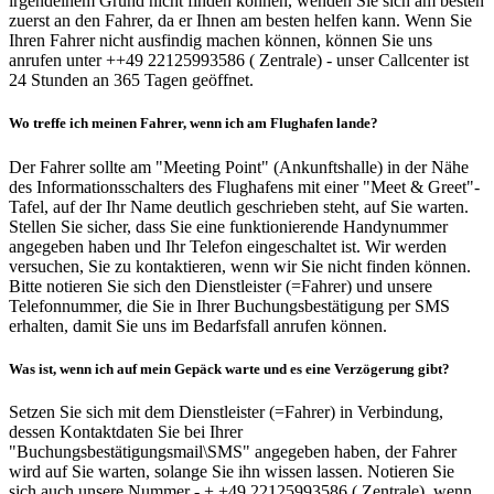
irgendeinem Grund nicht finden können, wenden Sie sich am besten
zuerst an den Fahrer, da er Ihnen am besten helfen kann. Wenn Sie
Ihren Fahrer nicht ausfindig machen können, können Sie uns
anrufen unter ++49 22125993586 ( Zentrale) - unser Callcenter ist
24 Stunden an 365 Tagen geöffnet.
Wo treffe ich meinen Fahrer, wenn ich am Flughafen lande?
Der Fahrer sollte am "Meeting Point" (Ankunftshalle) in der Nähe
des Informationsschalters des Flughafens mit einer "Meet & Greet"-
Tafel, auf der Ihr Name deutlich geschrieben steht, auf Sie warten.
Stellen Sie sicher, dass Sie eine funktionierende Handynummer
angegeben haben und Ihr Telefon eingeschaltet ist. Wir werden
versuchen, Sie zu kontaktieren, wenn wir Sie nicht finden können.
Bitte notieren Sie sich den Dienstleister (=Fahrer) und unsere
Telefonnummer, die Sie in Ihrer Buchungsbestätigung per SMS
erhalten, damit Sie uns im Bedarfsfall anrufen können.
Was ist, wenn ich auf mein Gepäck warte und es eine Verzögerung gibt?
Setzen Sie sich mit dem Dienstleister (=Fahrer) in Verbindung,
dessen Kontaktdaten Sie bei Ihrer
"Buchungsbestätigungsmail\SMS" angegeben haben, der Fahrer
wird auf Sie warten, solange Sie ihn wissen lassen. Notieren Sie
sich auch unsere Nummer - + +49 22125993586 ( Zentrale), wenn