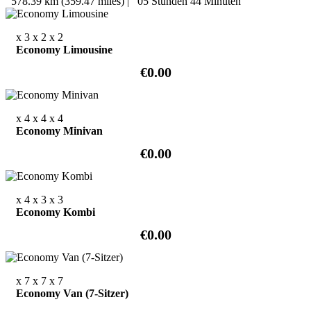
578.39 km (359.47 miles)
|
05 Stunden 44 Minuten
x 3
x 2
x 2
Economy Limousine
€0.00
x 4
x 4
x 4
Economy Minivan
€0.00
x 4
x 3
x 3
Economy Kombi
€0.00
x 7
x 7
x 7
Economy Van (7-Sitzer)