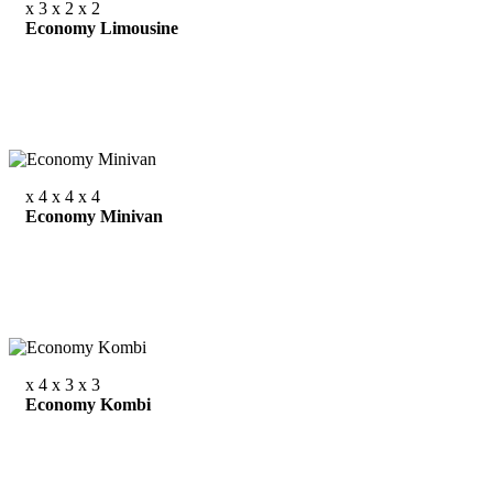
x 3
x 2
x 2
Economy Limousine
x 4
x 4
x 4
Economy Minivan
x 4
x 3
x 3
Economy Kombi