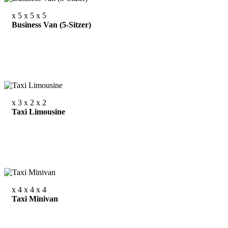
x 5
x 5
x 5
Business Van (5-Sitzer)
x 3
x 2
x 2
Taxi Limousine
x 4
x 4
x 4
Taxi Minivan