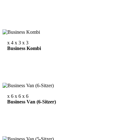
x 4
x 3
x 3
Business Kombi
x 6
x 6
x 6
Business Van (6-Sitzer)