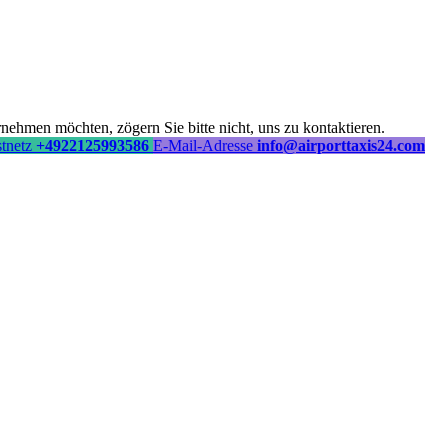
ehmen möchten, zögern Sie bitte nicht, uns zu kontaktieren.
stnetz
+4922125993586
E-Mail-Adresse
info@airporttaxis24.com