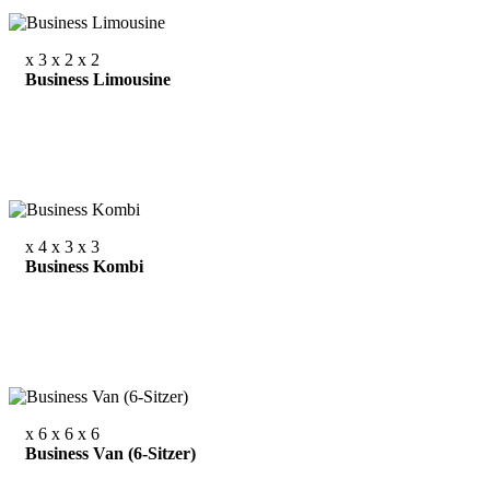
x 3
x 2
x 2
Business Limousine
x 4
x 3
x 3
Business Kombi
x 6
x 6
x 6
Business Van (6-Sitzer)