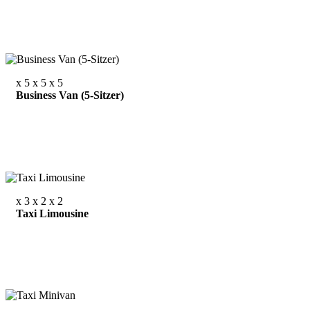
x 5
x 5
x 5
Business Van (5-Sitzer)
x 3
x 2
x 2
Taxi Limousine