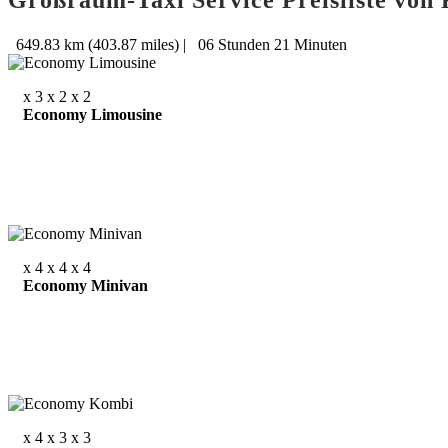
Großraum-Taxi Service Preisliste von
649.83 km (403.87 miles)
|
06 Stunden 21 Minuten
x 3
x 2
x 2
Economy Limousine
x 4
x 4
x 4
Economy Minivan
x 4
x 3
x 3