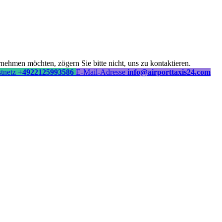
ehmen möchten, zögern Sie bitte nicht, uns zu kontaktieren.
stnetz
+4922125993586
E-Mail-Adresse
info@airporttaxis24.com