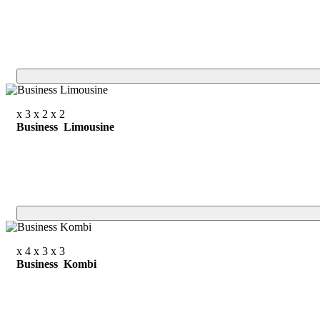
x 3
x 2
x 2
Business Limousine
x 4
x 3
x 3
Business Kombi