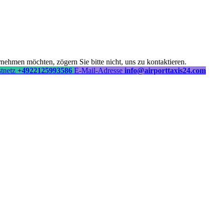
ehmen möchten, zögern Sie bitte nicht, uns zu kontaktieren.
stnetz
+4922125993586
E-Mail-Adresse
info@airporttaxis24.com