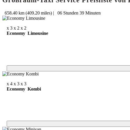
Großraum-Taxi Service Preisliste vo
658.40 km (409.20 miles)
|
06 Stunden 39 Minuten
x 3
x 2
x 2
Economy Limousine
x 4
x 3
x 3
Economy Kombi