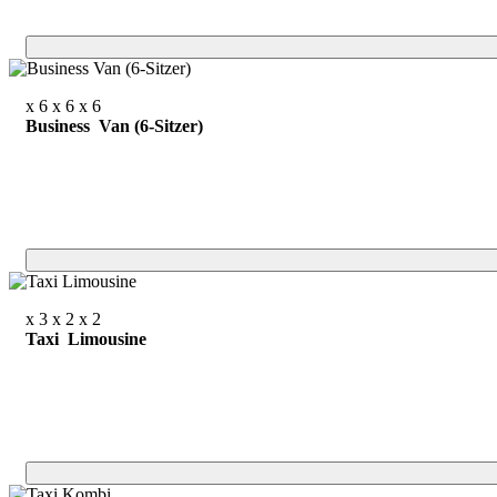
x 6
x 6
x 6
Business Van (6-Sitzer)
x 3
x 2
x 2
Taxi Limousine