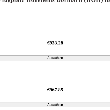
n Flugplatz Hohenems Dornbirn (HOH) n
€933.28
Auswählen
€967.85
Auswählen