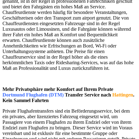
genannt, ist in der Regel in professionellen Fahrtechniken geschult
und bietet den Fahrgästen ein hohes Maß an Service.
Chauffeurdienste werden häufig für besondere Veranstaltungen,
Geschäftsreisen oder den Transport zum airport genutzt. Die von
Chauffeurdiensten eingesetzten Fahrzeuge sind in der Regel
Luxusautos oder Limousinen, und die Fahrgäste können während
ihrer Fahrt ein hohes Maß an Komfort und Bequemlichkeit
erwarten. Chauffeurdienste können auch zusätzliche
Annehmlichkeiten wie Erfrischungen an Bord, Wi-Fi oder
Unterhaltungssysteme anbieten. Die Preise für einen
Chauffeurservice sind in der Regel höher als die eines
herkömmlichen Taxis oder Ridesharing-Services, was auf das hohe
Maß an Professionalität und Luxus zurückzuführen ist.
Mehr Privatsphäre mehr Komfort auf Ihrem Private
Dortmund Flughafen (DTM)
Transfer Service nach
Hattingen
.
Kein Sammel Fahrten
Private Flughafentransfers sind ein Beförderungsservice, bei dem
ein privates, aber lizenziertes Fahrzeug eingesetzt wird, um
Passagiere von einem Flughafen zu ihrem Endziel oder von ihrem
Endziel zum Flughafen zu bringen. Dieser Service wird im Voraus
vereinbart und ist exklusiv für eine bestimmte Gruppe oder
Einzelperson und wird nicht mit anderen Passagieren geteilt. Private