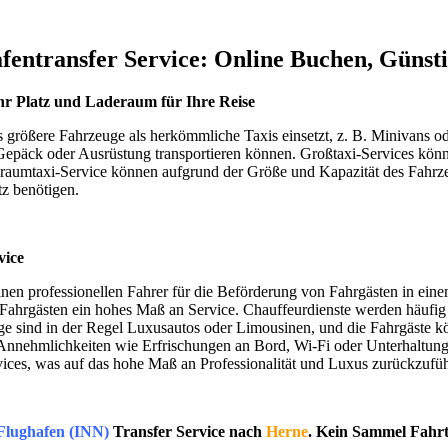
fentransfer Service: Online Buchen, Günst
r Platz und Laderaum für Ihre Reise
s größere Fahrzeuge als herkömmliche Taxis einsetzt, z. B. Minivans od
päck oder Ausrüstung transportieren können. Großtaxi-Services könne
raumtaxi-Service können aufgrund der Größe und Kapazität des Fahrzeu
tz benötigen.
vice
inen professionellen Fahrer für die Beförderung von Fahrgästen in einem
n Fahrgästen ein hohes Maß an Service. Chauffeurdienste werden häufig
uge sind in der Regel Luxusautos oder Limousinen, und die Fahrgäste
nnehmlichkeiten wie Erfrischungen an Bord, Wi-Fi oder Unterhaltungss
ices, was auf das hohe Maß an Professionalität und Luxus zurückzuführ
Flughafen (INN)
Transfer Service nach
Herne
. Kein Sammel Fahr