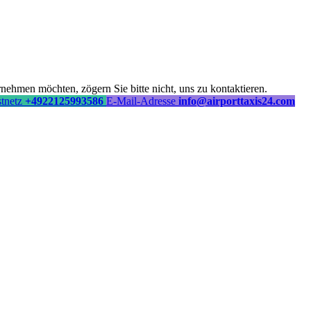
ehmen möchten, zögern Sie bitte nicht, uns zu kontaktieren.
stnetz
+4922125993586
E-Mail-Adresse
info@airporttaxis24.com