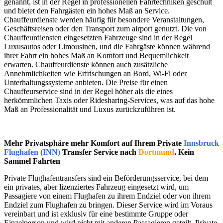
genannt, ist in der Regel in professionellen Fahrtechniken geschult
und bietet den Fahrgästen ein hohes Maß an Service.
Chauffeurdienste werden häufig für besondere Veranstaltungen,
Geschäftsreisen oder den Transport zum airport genutzt. Die von
Chauffeurdiensten eingesetzten Fahrzeuge sind in der Regel
Luxusautos oder Limousinen, und die Fahrgäste können während
ihrer Fahrt ein hohes Maß an Komfort und Bequemlichkeit
erwarten. Chauffeurdienste können auch zusätzliche
Annehmlichkeiten wie Erfrischungen an Bord, Wi-Fi oder
Unterhaltungssysteme anbieten. Die Preise für einen
Chauffeurservice sind in der Regel höher als die eines
herkömmlichen Taxis oder Ridesharing-Services, was auf das hohe
Maß an Professionalität und Luxus zurückzuführen ist.
Mehr Privatsphäre mehr Komfort auf Ihrem Private
Innsbruck
Flughafen (INN)
Transfer Service nach
Dortmund
. Kein
Sammel Fahrten
Private Flughafentransfers sind ein Beförderungsservice, bei dem
ein privates, aber lizenziertes Fahrzeug eingesetzt wird, um
Passagiere von einem Flughafen zu ihrem Endziel oder von ihrem
Endziel zum Flughafen zu bringen. Dieser Service wird im Voraus
vereinbart und ist exklusiv für eine bestimmte Gruppe oder
Einzelperson und wird nicht mit anderen Passagieren geteilt. Private