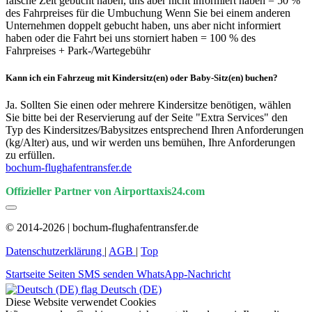
falsche Zeit gebucht haben, uns aber nicht informiert haben = 50 %
des Fahrpreises für die Umbuchung Wenn Sie bei einem anderen
Unternehmen doppelt gebucht haben, uns aber nicht informiert
haben oder die Fahrt bei uns storniert haben = 100 % des
Fahrpreises + Park-/Wartegebühr
Kann ich ein Fahrzeug mit Kindersitz(en) oder Baby-Sitz(en) buchen?
Ja. Sollten Sie einen oder mehrere Kindersitze benötigen, wählen
Sie bitte bei der Reservierung auf der Seite "Extra Services" den
Typ des Kindersitzes/Babysitzes entsprechend Ihren Anforderungen
(kg/Alter) aus, und wir werden uns bemühen, Ihre Anforderungen
zu erfüllen.
bochum-flughafentransfer.de
Offizieller Partner von Airporttaxis24.com
© 2014-2026 | bochum-flughafentransfer.de
Datenschutzerklärung
|
AGB
|
Top
Startseite
Seiten
SMS senden
WhatsApp-Nachricht
Deutsch (DE)
Diese Website verwendet Cookies