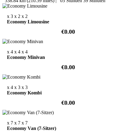
338.84 km (210.59 miles)
|
03 Stunden 39 Minuten
x 3
x 2
x 2
Economy Limousine
€0.00
x 4
x 4
x 4
Economy Minivan
€0.00
x 4
x 3
x 3
Economy Kombi
€0.00
x 7
x 7
x 7
Economy Van (7-Sitzer)