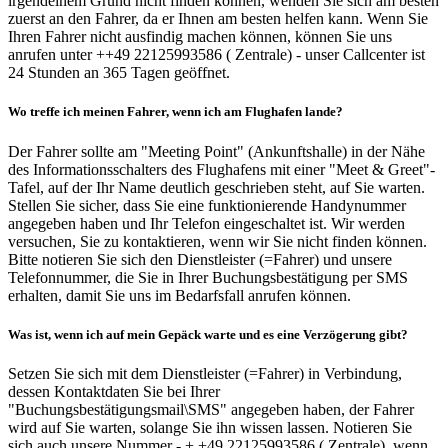
irgendeinem Grund nicht finden können, wenden Sie sich am besten
zuerst an den Fahrer, da er Ihnen am besten helfen kann. Wenn Sie
Ihren Fahrer nicht ausfindig machen können, können Sie uns
anrufen unter ++49 22125993586 ( Zentrale) - unser Callcenter ist
24 Stunden an 365 Tagen geöffnet.
Wo treffe ich meinen Fahrer, wenn ich am Flughafen lande?
Der Fahrer sollte am "Meeting Point" (Ankunftshalle) in der Nähe
des Informationsschalters des Flughafens mit einer "Meet & Greet"-
Tafel, auf der Ihr Name deutlich geschrieben steht, auf Sie warten.
Stellen Sie sicher, dass Sie eine funktionierende Handynummer
angegeben haben und Ihr Telefon eingeschaltet ist. Wir werden
versuchen, Sie zu kontaktieren, wenn wir Sie nicht finden können.
Bitte notieren Sie sich den Dienstleister (=Fahrer) und unsere
Telefonnummer, die Sie in Ihrer Buchungsbestätigung per SMS
erhalten, damit Sie uns im Bedarfsfall anrufen können.
Was ist, wenn ich auf mein Gepäck warte und es eine Verzögerung gibt?
Setzen Sie sich mit dem Dienstleister (=Fahrer) in Verbindung,
dessen Kontaktdaten Sie bei Ihrer
"Buchungsbestätigungsmail\SMS" angegeben haben, der Fahrer
wird auf Sie warten, solange Sie ihn wissen lassen. Notieren Sie
sich auch unsere Nummer - + +49 22125993586 ( Zentrale), wenn