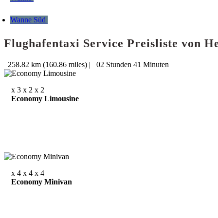
Wanne Süd
Flughafentaxi Service Preisliste von
258.82 km (160.86 miles)
|
02 Stunden 41 Minuten
x 3
x 2
x 2
Economy Limousine
x 4
x 4
x 4
Economy Minivan