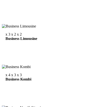
x 3
x 2
x 2
Business Limousine
x 4
x 3
x 3
Business Kombi