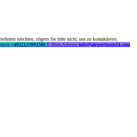
ehmen möchten, zögern Sie bitte nicht, uns zu kontaktieren.
stnetz
+4922125993586
E-Mail-Adresse
info@airporttaxis24.com